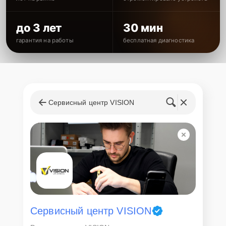
Простой и удобный сервис
до 3 лет
30 мин
Мы стремимся сделать процесс ремонта максимально простым и
гарантия на работы
бесплатная диагностика
удобным для вас. Наши специалисты всегда готовы предоставить
подробную консультацию и помочь с любыми вопросами.
Свяжитесь с нами сегодня по телефону
+7 (845) 247-53-91
или
посетите наш офис по адресу ул. им Чернышевского Н.Г., д. 153,
чтобы обеспечить надежную работу вашего ИБП Vision.
Сервисный центр VISION
Мы заботимся о качестве вашей техники и вашем комфорте.
Доверьте ремонт вашего ИБП Vision профессионалам!
Сервисный центр VISION