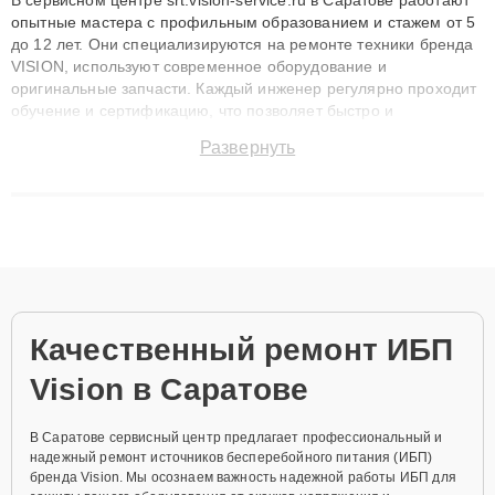
опытные мастера с профильным образованием и стажем от 5
до 12 лет. Они специализируются на ремонте техники бренда
VISION, используют современное оборудование и
оригинальные запчасти. Каждый инженер регулярно проходит
обучение и сертификацию, что позволяет быстро и
точноdiagnostikировать поломки и восстанавливать технику с
Развернуть
сохранением гарантии до 3 лет. Наши мастера решают
сложные случаи: от замены матриц и материнских плат до
ремонта после залития и восстановления данных. Благодаря
высокой квалификации и ответственному подходу клиенты
получают быстрый, качественный ремонт и понятные
объяснения по результатам диагностики.
Качественный ремонт ИБП
Vision в Саратове
В Саратове сервисный центр предлагает профессиональный и
надежный ремонт источников бесперебойного питания (ИБП)
бренда Vision. Мы осознаем важность надежной работы ИБП для