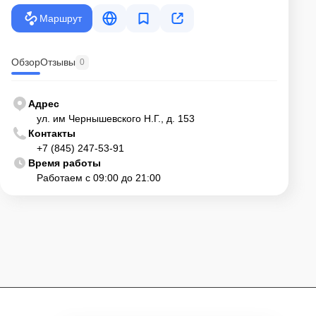
Консультацию бесплатно — наши менед
Маршрут
акцию.
Прозрачное ценообразование — нет скры
Удобное расположение — находимся по ад
Обзор
Отзывы
0
153
Гибкий график — работаем с 9:00 до 21:0
Адрес
Запишитесь на ремонт по акции через сайт и
ул. им Чернышевского Н.Г., д. 153
Ремонт VISION в Саратове с нами — это кач
Контакты
упустите шанс отремонтировать технику деш
+7 (845) 247-53-91
Время работы
Работаем с 09:00 до 21:00