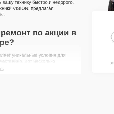
 вашу технику быстро и недорого.
хники VISION, предлагая
ы.
ремонт по акции в
ре?
вляет уникальные условия для
чественно. Вот несколько
О
ть
 услуги, такие как замена экрана
занимает минимум времени
пчасти предоставляется гарантия.
доставки для вашего удобства.
олько сертифицированные