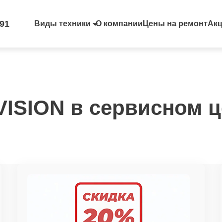
-91
Виды техники
О компании
Цены на ремонт
Ак
VISION в сервисном це