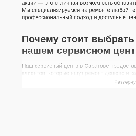
акции — это отличная возможность обновить
Мы специализируемся на ремонте любой те
профессиональный подход и доступные цен
Почему стоит выбрать 
нашем сервисном цент
Наш сервисный центр в Саратове предоста
клиентов, которые ищут ремонт дешево и ка
преимуществ:
Разверну
Экономия до 25% — скидки на популярные
или ремонт батареи.
Быстрое выполнение — ремонт техники 
благодаря опытным мастерам.
Гарантия качества — на все работы и за
Доставка курьером — бесплатная услуга 
Оригинальные запчасти — используем т